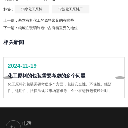
标签：
污水化工原料
宁波化工原料厂
上一篇：
基本有机化工的原料常见的有哪些
下一篇：
纯碱在玻璃制造中占有着重要的地位
相关新闻
2024-11-22
题
化工原料的存在有着哪些重要性
全性、环保性、经济
化工原料一直在很多行业发光发亮，用自身优势
在进行包装设计时，应
着。首先，化工原料的多样性使其可广泛应用于
输和储存过程中的安
如，石油化工产品可以用于制造塑料、合成纤维
装设计，不仅能够保护
品不仅提升了人们的生活质量，也推动了农业和
和市场竞争力。
电话