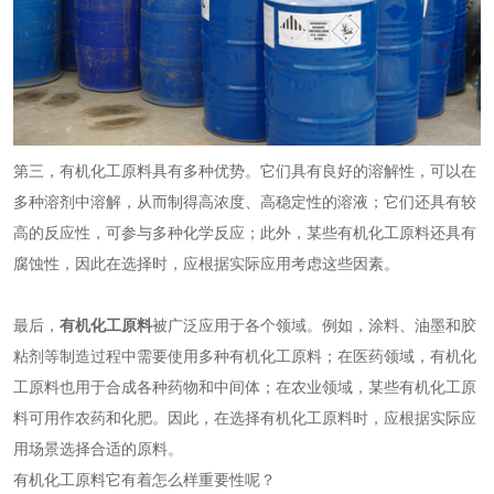
第三，
有机化工原料
具有多种优势。它们具有良好的溶解性，可以在
多种溶剂中溶解，从而制得高浓度、高稳定性的溶液；它们还具有较
高的反应性，可参与多种化学反应；此外，某些
有机化工原料
还具有
腐蚀性，因此在选择时，应根据实际应用考虑这些因素。
最后，
有机化工原料
被广泛应用于各个领域。例如，涂料、油墨和
胶
粘剂
等制造过程中需要使用多种
有机化工原料
；在医药领域，
有机化
工原料
也用于合成各种药物和
中间体
；在农业领域，某些
有机化工原
料
可用作农药和化肥。因此，在选择
有机化工原料
时，应根据实际应
用场景选择合适的原料。
有机化工原料它有着怎么样重要性呢？