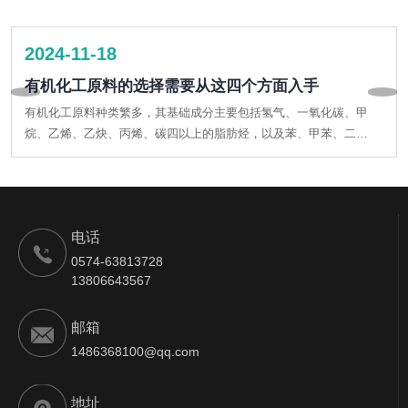
2024-11-18
有机化工原料的选择需要从这四个方面入手
有机化工原料种类繁多，其基础成分主要包括氢气、一氧化碳、甲
烷、乙烯、乙炔、丙烯、碳四以上的脂肪烃，以及苯、甲苯、二甲
苯和乙苯等芳香烃。这些原料的来源广泛，主要来自原油、石油馏
分或通过低碳烷烃裂解得到的裂解气，以及炼厂气和煤气。
电话
0574-63813728
13806643567
邮箱
1486368100@qq.com
地址