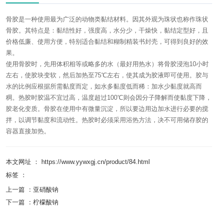
骨胶是一种使用最为广泛的动物类黏结材料。因其外观为珠状也称作珠状
骨胶。其特点是：黏结性好，强度高，水分少，干燥快，黏结定型好，且
价格低廉、使用方便，特别适合黏结和糊制精装书封壳，可得到良好的效
果。
使用骨胶时，先用体积相等或略多的水（最好用热水）将骨胶浸泡10小时
左右，使胶块变软，然后加热至75℃左右，使其成为胶液即可使用。胶与
水的比例应根据所需黏度而定，如水多黏度低而稀：加水少黏度就高而
稠。热胶时胶温不宜过高，温度超过100℃则会因分子降解而使黏度下降，
胶老化变质。骨胶在使用中有微量沉淀，所以要边用边加水进行必要的搅
拌，以调节黏度和流动性。热胶时必须采用浴热方法，决不可用储存胶的
容器直接加热。
本文网址 ： https://www.yywxgj.cn/product/84.html
标签 ：
上一篇 ：
亚硝酸钠
下一篇 ：
柠檬酸钠