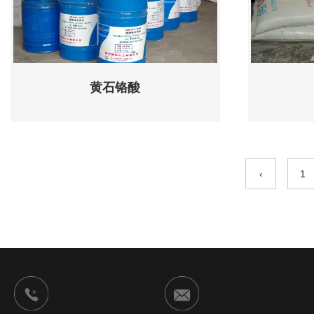
黄石铬酸
‹
1