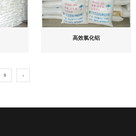
高效氯化铝
9
›