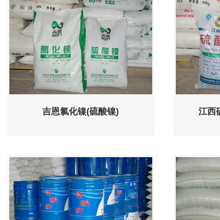
吉恩氯化镍(硫酸镍)
江西