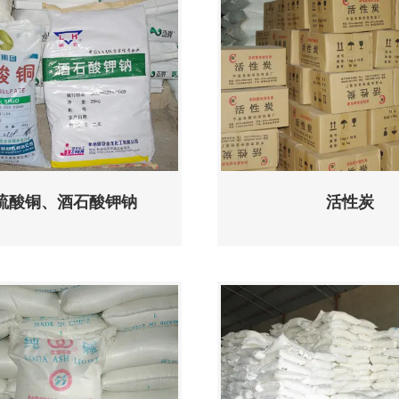
硫酸铜、酒石酸钾钠
活性炭