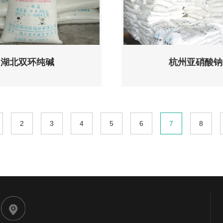
湖北双环纯碱
杭州亚硝酸钠
2
3
4
5
6
7
8