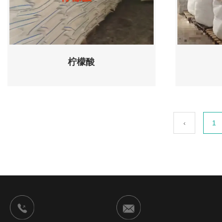
柠檬酸
‹
1