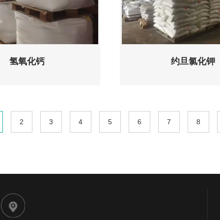
氢氧化钙
约旦氯化钾
2
3
4
5
6
7
8